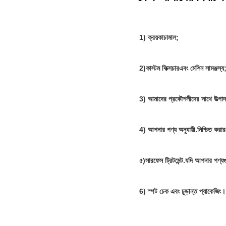
1) ক্রয়
কাচামাল
;
2)
কাস্টম ফিক্সচার
এবং মেশিন সামঞ্জস্য
3) আমাদের প্রকৌশলীদের সাথে উত্পাদ
4) আপনার পণ্য অনুযায়ী.নিশ্চিত করার
৫)
সারফেস ট্রিটমেন্ট
.যদি আপনার পণ্যগু
6) স্পট চেক এবং চূড়ান্ত প্যাকেজিং।