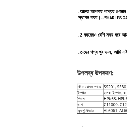
.আমরা আপনার পণ্যের গুণমান বি
স্থাপন করব।--
গ
HARLES G
.2 বছরেরও বেশি সময় ধরে আম
.তাদের পণ্য খুব ভাল, আমি এই 
উপলব্ধ উপকরণ:
মরিচা রোধক স্পাত
SS201, SS301
ইস্পাত
হালকা ইস্পাত,
পিতল
HPb63, HPb62
তামা
C11000, C12
অ্যালুমিনিয়াম
AL6061, AL60