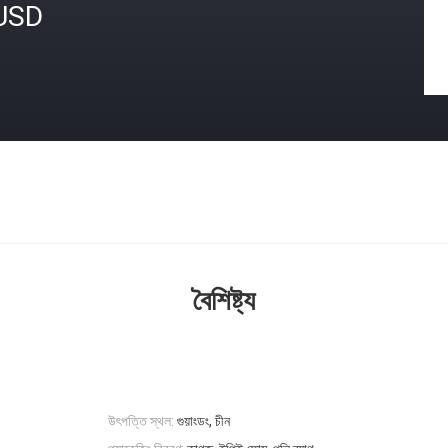
USD
বৈশিষ্ট্য
উৎপত্তি স্থল:
গুয়াংডং, চীন