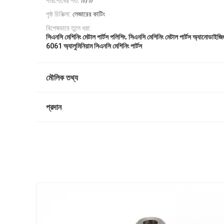
পরিশোধের শর্ত:
টি/টি
পৃষ্ঠ চিকিত্সা:
লেজারের কাটিং
বিশেষভাবে তুলে ধরা:
,
সিএনসি মেশিনিং মেটাল পার্টস পলিশিং
সিএনসি মেশিনিং মেটাল পার্টস অ্যানোডাইজি
6061 অ্যালুমিনিয়াম সিএনসি মেশিনিং পার্টস
মৌলিক তথ্য
প্রদান