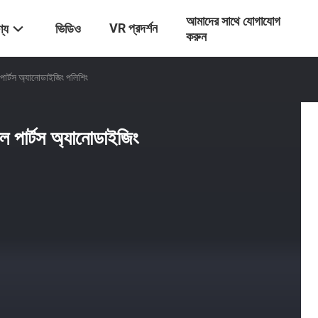
আমাদের সাথে যোগাযোগ
VR প্রদর্শন
্য
ভিডিও
করুন
পার্টস অ্যানোডাইজিং পলিশিং
ল পার্টস অ্যানোডাইজিং