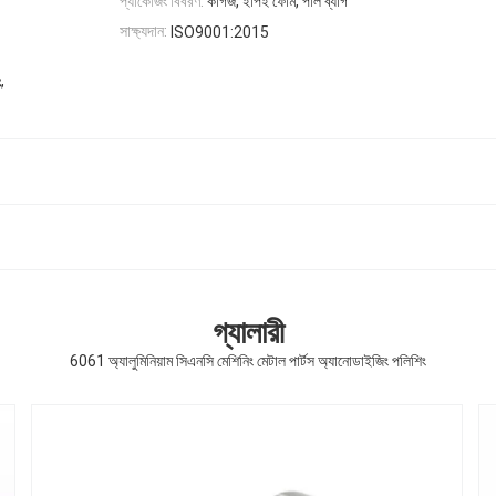
প্যাকেজিং বিবরণ:
কাগজ, ইপিই ফোম, পলি ব্যাগ
সাক্ষ্যদান:
ISO9001:2015
,
ং
গ্যালারী
6061 অ্যালুমিনিয়াম সিএনসি মেশিনিং মেটাল পার্টস অ্যানোডাইজিং পলিশিং