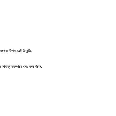
েয়
খরচ উপাদান
এই উদ্ধৃতি.
 সাহায্য করুন
খরচ এবং সময় বাঁচান
.