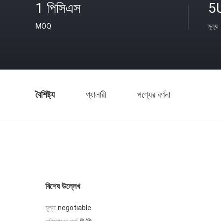
1 পিসিএস
5
MOQ
মূল্য
বৈশিষ্ট্য
গ্যালারী
পণ্যের বর্ণনা
বিশেষ উল্লেখ
মূল্য:
negotiable