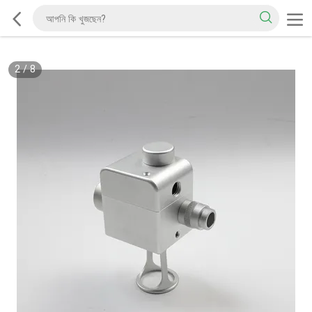
2
/
8