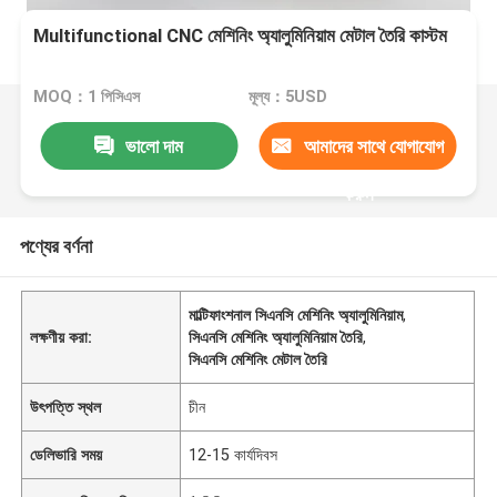
Multifunctional CNC মেশিনিং অ্যালুমিনিয়াম মেটাল তৈরি কাস্টম
MOQ：1 পিসিএস
মূল্য：5USD
ভালো দাম
আমাদের সাথে যোগাযোগ
করুন
পণ্যের বর্ণনা
মাল্টিফাংশনাল সিএনসি মেশিনিং অ্যালুমিনিয়াম
,
লক্ষণীয় করা:
সিএনসি মেশিনিং অ্যালুমিনিয়াম তৈরি
,
সিএনসি মেশিনিং মেটাল তৈরি
উৎপত্তি স্থল
চীন
ডেলিভারি সময়
12-15 কার্যদিবস