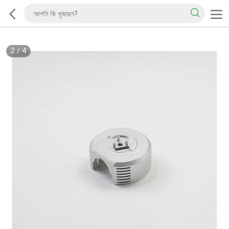
2
/
4